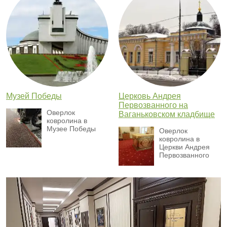
Музей Победы
Церковь Андрея
Первозванного на
Оверлок
Ваганьковском кладбище
ковролина в
Музее Победы
Оверлок
ковролина в
Церкви Андрея
Первозванного