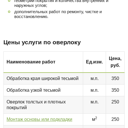
геометрии покрытия и количества внутренних и
наружных углов;
дополнительных работ по ремонту, чистке и
восстановлению.
Цены услуги по оверлоку
Цена,
Наименование работ
Ед.изм.
руб.
Обработка края широкой тесьмой
м.п.
350
Обработка узкой тесьмой
м.п.
350
Оверлок толстых и плотных
м.п.
250
покрытий
2
Монтаж основы или подкладки
м
250