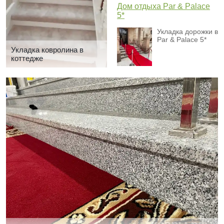
Дом отдыха Par & Palace
5*
Укладка дорожки в
Par & Palace 5*
Укладка ковролина в
коттедже