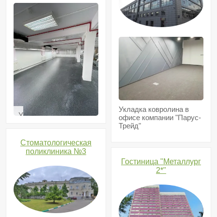
Укладка ковролина в
Укладка
офисе компании "Парус-
линолеума
Трейд"
в
холодильнике
Стоматологическая
меховых
поликлиника №3
изделий
Гостиница "Металлург
2*"