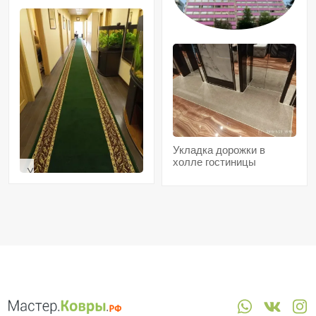
Укладка дорожки в
холле гостиницы
Укладка
дорожки
в
стоматологии