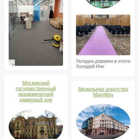
Укладка дорожки в отеле
Укладка
Холидей Инн
ковровой
плитки
в
Московский
центре
государственный
Модельное агентство
развития
академический
MaryWay
территорий
камерный хор
при
правительстве
Москвы