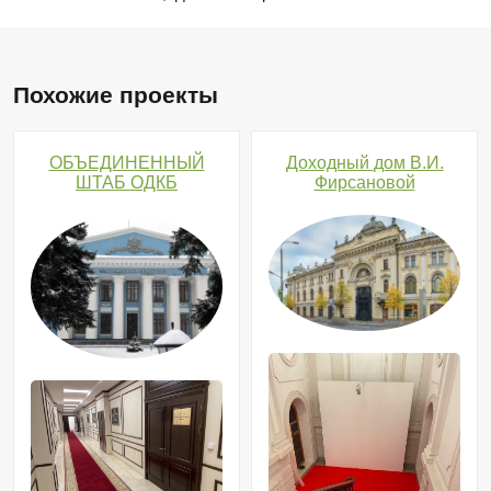
Похожие проекты
в
ОБЪЕДИНЕННЫЙ
Доходный дом В.И.
Музее
ШТАБ ОДКБ
Фирсановой
истории
медицины
МГМСУ
имени
А.
И.
Евдокимова