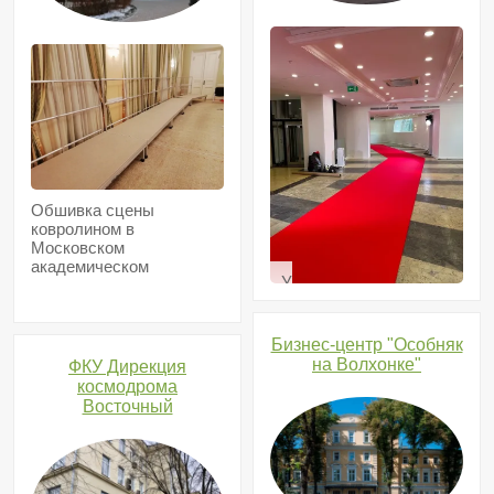
Обшивка сцены
ковролином в
Московском
академическом
Укладка
камерном хоре
дорожки
в
модельном
Бизнес-центр "Особняк
агентстве
на Волхонке"
ФКУ Дирекция
космодрома
Восточный