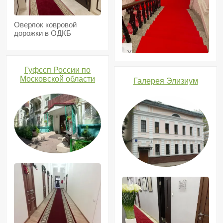
Оверлок ковровой
дорожки в ОДКБ
Укладка
дорожки
в
Гуфссп России по
Доходном
Московской области
Галерея Элизиум
доме
В.И.
Фирсановой