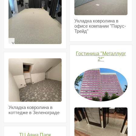
Укладка ковролина в
офисе компании "Парус-
Трейд"
Укладка
ковролина
Гостиница "Металлург
в
2*"
домашнем
кинозале
коттеджа
Укладка ковролина в
коттедже в Зеленограде
ТЦ Авиа Парк