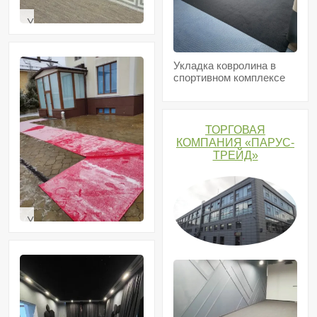
Укладка
циновок
в
коттедже
Укладка ковролина в
спортивном комплексе
ТОРГОВАЯ
КОМПАНИЯ «ПАРУС-
ТРЕЙД»
Укладка
дорожки
возле
коттеджа