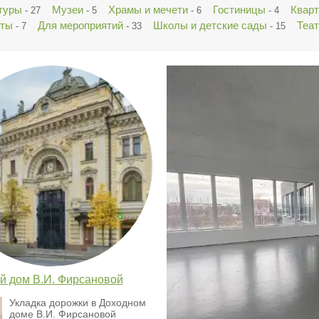
ктуры
Музеи
Храмы и мечети
Гостиницы
Квар
- 27
- 5
- 6
- 4
кты
Для мероприятий
Школы и детские сады
Теат
- 7
- 33
- 15
й дом В.И. Фирсановой
Укладка дорожки в Доходном
доме В.И. Фирсановой