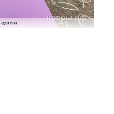
лидей Инн
.