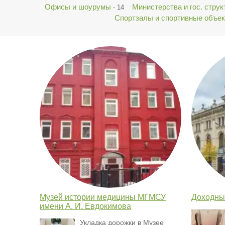
Офисы и шоурумы
Министерства и гос. стру
- 14
Спортзалы и спортивные объе
Музей истории медицины МГМСУ
Доходны
имени А. И. Евдокимова
Укладка дорожки в Музее