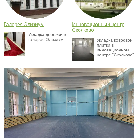
Галерея Элизиум
Инновационный центр
Сколково
Укладка дорожки в
галерее Элизиум
Укладка ковровой
плитки в
инновационном
центре "Сколково"