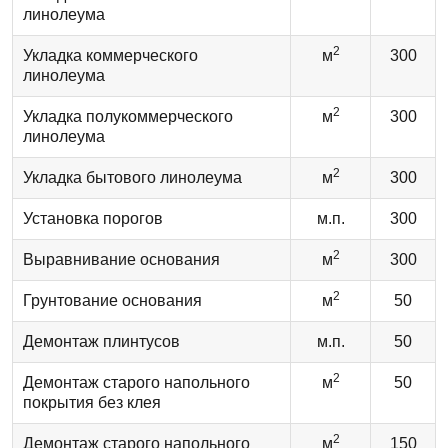
линолеума
2
Укладка коммерческого
м
300
линолеума
2
Укладка полукоммерческого
м
300
линолеума
2
Укладка бытового линолеума
м
300
Установка порогов
м.п.
300
2
Выравнивание основания
м
300
2
Грунтование основания
м
50
Демонтаж плинтусов
м.п.
50
2
Демонтаж старого напольного
м
50
покрытия без клея
2
Демонтаж старого напольного
м
150